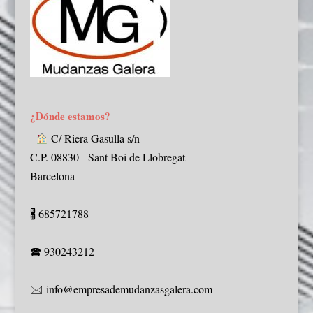
¿Dónde estamos?
C/ Riera Gasulla s/n
C.P. 08830 - Sant Boi de Llobregat
Barcelona
🖁 685721788
🕿 930243212
🖂 info@empresademudanzasgalera.com