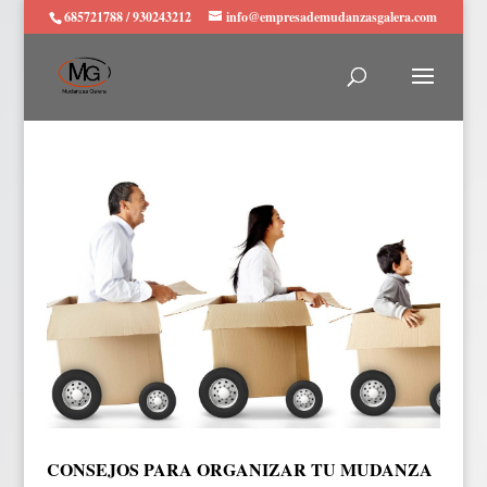
685721788 / 930243212
info@empresademudanzasgalera.com
CONSEJOS PARA ORGANIZAR TU MUDANZA